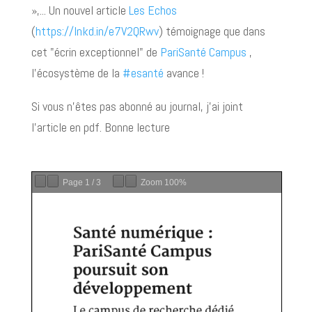
»,... Un nouvel article
Les Echos
(
https://lnkd.in/e7V2QRwv
) témoignage que dans
cet "écrin exceptionnel" de
PariSanté Campus
,
l'écosystème de la
#esanté
avance !
Si vous n'êtes pas abonné au journal, j'ai joint
l'article en pdf. Bonne lecture
Page
1
/
3
Zoom
100%