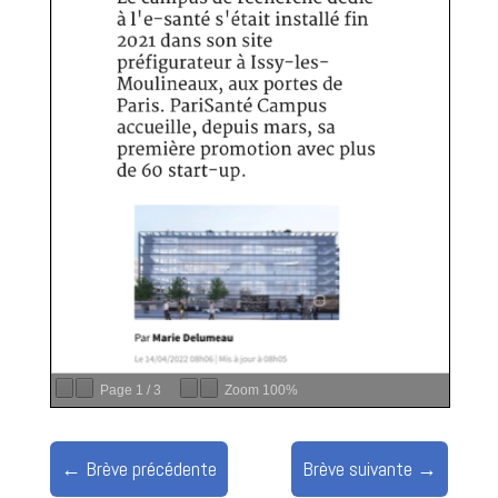
Page
1
/
3
Zoom
100%
←
Brève précédente
Brève suivante
→