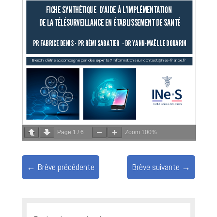
Page
1
/
6
Zoom
100%
←
Brève précédente
Brève suivante
→